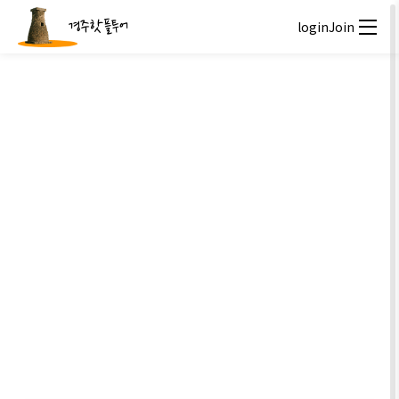
경주핫플투어
login
Join