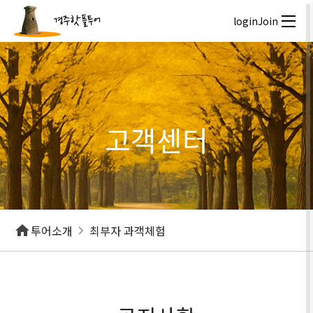
경주핫플투어
login
Join
고객센터
투어소개
최부자 과객체험