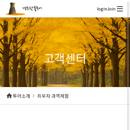
경주핫플투어
login
Join
고객센터
투어소개
최부자 과객체험