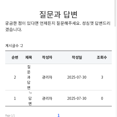
질문과 답변
궁금한 점이 있다면 언제든지 질문해주세요. 성심껏 답변드리
겠습니다.
게시글수 :
2
순번
제목
작성자
작성일
조회수
질
문
2
과
관리자
2025-07-30
3
답
변
1
답
관리자
2025-07-30
0
변
1
Page 1/1